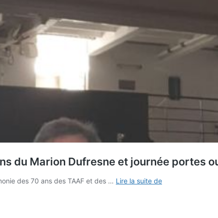
ns du Marion Dufresne et journée portes o
Cérémonie
rémonie des 70 ans des TAAF et des …
Lire la suite de
des
70
ans