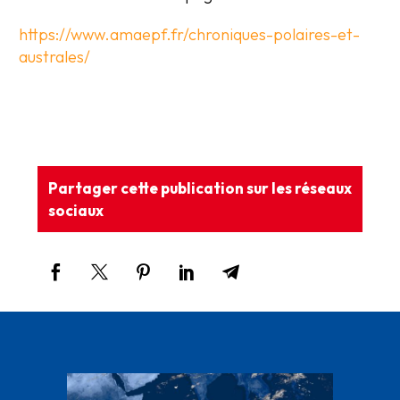
https://www.amaepf.fr/chroniques-polaires-et-
australes/
Partager cette publication sur les réseaux
sociaux