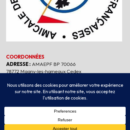
COORDONNÉES
ADRESSE :
AMAEPF BP 70066
78772 Magny-les-hameaux Cedex
Tous droits réservés
2026
AMAEPF.
-
Mentions
légales
Création
AUBEAUFIXE.FR