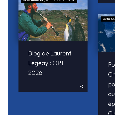
Actu A
Blog de Laurent
Legeay : OP1
Po
2026
Ch
po
au
ép
Cl