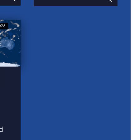
026
rd