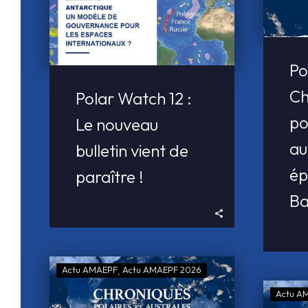
Po
Ch
Polar Watch 12 :
po
Le nouveau
au
bulletin vient de
ép
paraître !
Ba
Actu AMAEPF
Actu AMAEPF 2026
Actu A