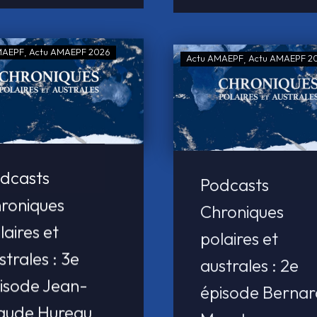
MAEPF
Actu AMAEPF 2026
Actu AMAEPF
Actu AMAEPF 2
dcasts
Podcasts
roniques
Chroniques
laires et
polaires et
strales : 3e
australes : 2e
isode Jean-
épisode Berna
aude Hureau