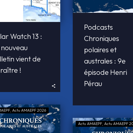
Podcasts
lar Watch 13 :
Chroniques
 nouveau
polaires et
lletin vient de
australes : 9e
raître !
épisode Henri
Pérau
MAEPF
Actu AMAEPF 2026
Actu AMAEPF
Actu AMAEPF 2