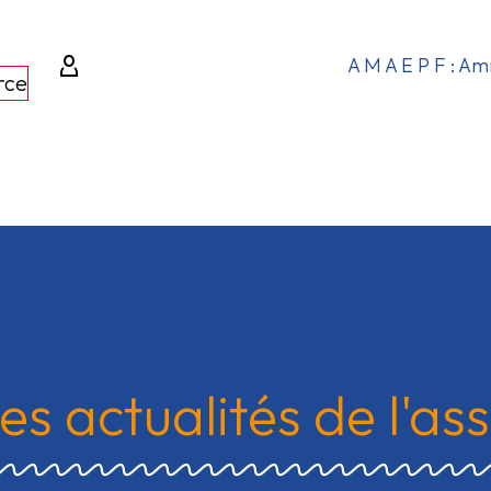
A M A E P F : Am
rce
es actualités de l'as