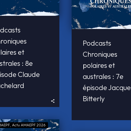
dcasts
roniques
Podcasts
laires et
Chroniques
strales : 8e
polaires et
isode Claude
australes : 7e
chelard
épisode Jacque
Bitterly
MAEPF
Actu AMAEPF 2026