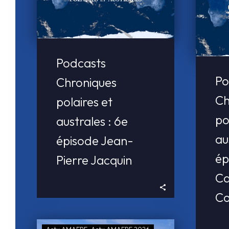
Podcasts
Po
Chroniques
Ch
polaires et
po
australes : 6e
au
épisode Jean-
ép
Pierre Jacquin
Ca
Co
Actu AMAEPF
Actu AMAEPF 2026