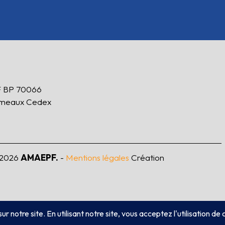
 BP 70066
ameaux Cedex
2026
AMAEPF.
-
Mentions légales
Création