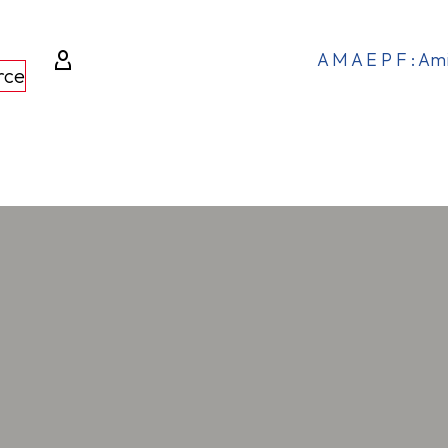
A M A E P F : Am
rce