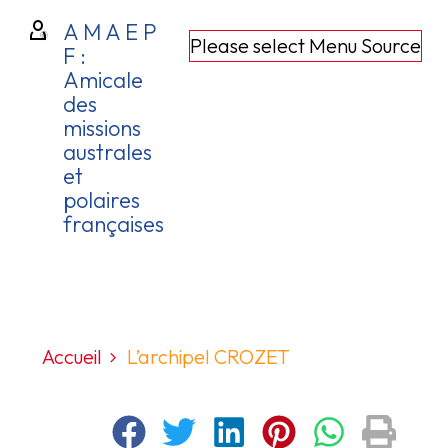
A M A E P
Please select Menu Source
F :
Amicale
des
missions
australes
et
polaires
françaises
Accueil
L’archipel CROZET