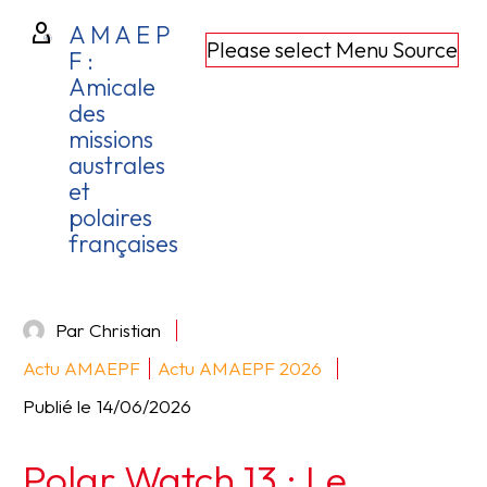
A M A E P
Please select Menu Source
F :
Amicale
des
missions
australes
et
polaires
françaises
Par Christian
Actu AMAEPF
Actu AMAEPF 2026
Publié le
14/06/2026
Polar Watch 13 : Le