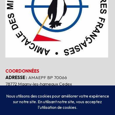
COORDONNÉES
ADRESSE :
AMAEPF BP 70066
78772 Magny-les-hameaux Cedex
Tous droits réservés
2026
AMAEPF.
-
Mentions