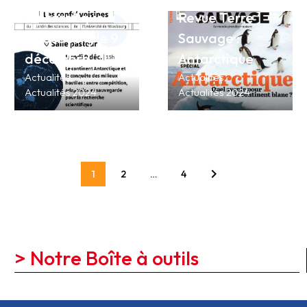
l’Antarctique à
Revue Terre
Strasbourg le 9
Sauvage :
décembre
Antarctique
Actualités
Actualités
Actualités 2024
Actualités 2024
1
2
…
4
> Notre Boîte à outils