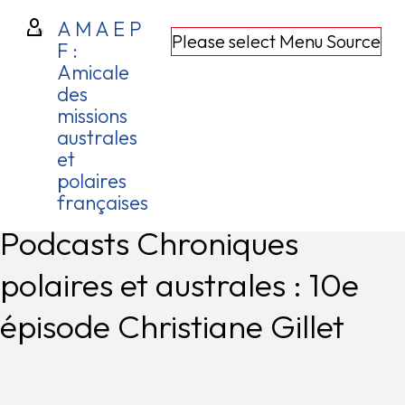
A M A E P
Please select Menu Source
F :
Amicale
des
missions
australes
et
polaires
françaises
Podcasts Chroniques
polaires et australes : 10e
épisode Christiane Gillet