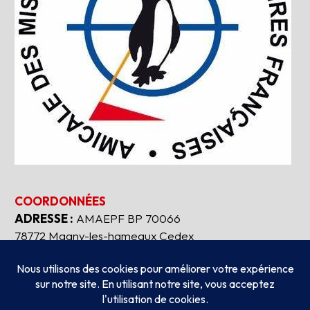
COORDONNÉES
ADRESSE :
AMAEPF BP 70066
78772 Magny-les-hameaux Cedex