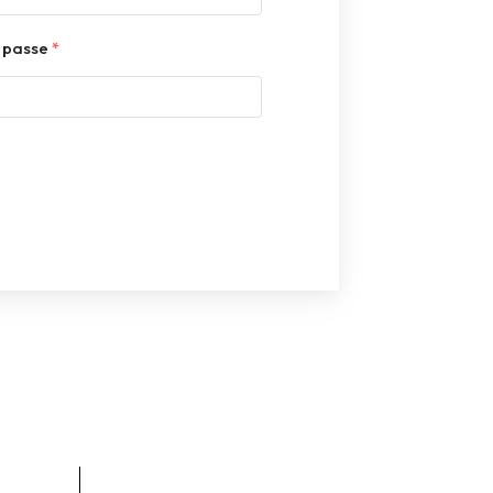
e passe
*