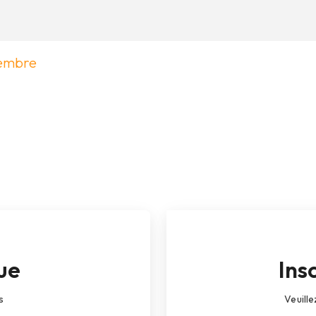
membre
ue
Ins
s
Veuille