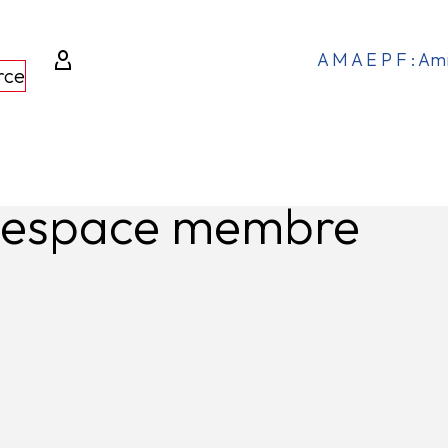
A M A E P F : Am
rce
e espace membre