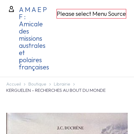
A M A E P
Please select Menu Source
F :
Amicale
des
missions
australes
et
polaires
françaises
Accueil
Boutique
Librairie
KERGUELEN – RECHERCHES AU BOUT DU MONDE