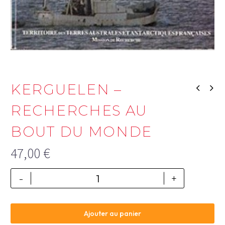
KERGUELEN –
RECHERCHES AU
BOUT DU MONDE
47,00
€
-
+
Ajouter au panier