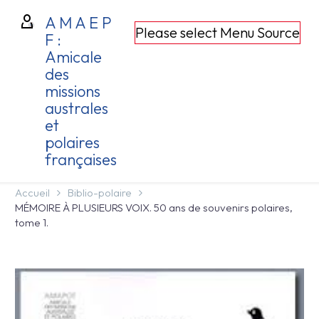
A M A E P
Please select Menu Source
F :
Amicale
des
missions
australes
et
polaires
françaises
Accueil
Biblio-polaire
MÉMOIRE À PLUSIEURS VOIX. 50 ans de souvenirs polaires,
tome 1.