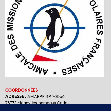
COORDONNÉES
ADRESSE :
AMAEPF BP 70066
78772 Magny-les-hameaux Cedex