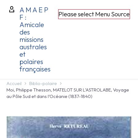
A M A E P
Please select Menu Source
F :
Amicale
des
missions
australes
et
polaires
françaises
Accueil
Biblio-polaire
Moi, Philippe Thesson, MATELOT SUR L’ASTROLABE, Voyage
au Pôle Sud et dans l’Océanie (1837-1840)