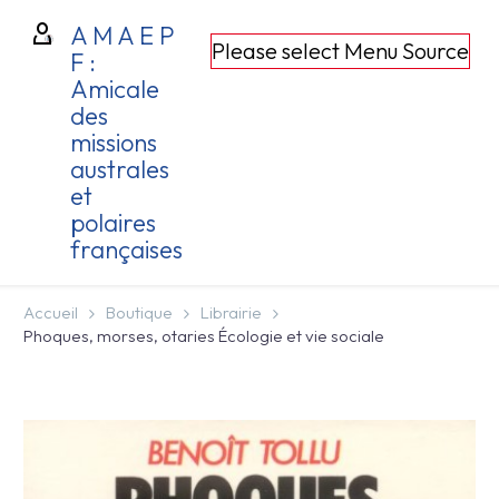
A M A E P
Please select Menu Source
F :
Amicale
des
missions
australes
et
polaires
françaises
Accueil
Boutique
Librairie
Phoques, morses, otaries Écologie et vie sociale