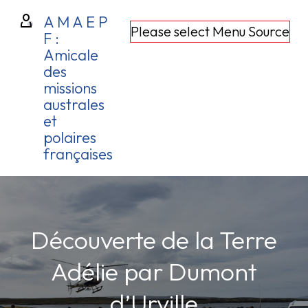
A M A E P
Please select Menu Source
F :
Amicale
des
missions
australes
et
polaires
françaises
Découverte de la Terre
Adélie par Dumont
d’Urville