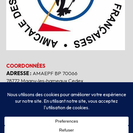
COORDONNÉES
ADRESSE :
AMAEPF BP 70066
78772 Magny-les-hameaux Cedex
Tous droits réservés
2026
AMAEPF.
-
Mentions
légales
Création
AUBEAUFIXE.FR