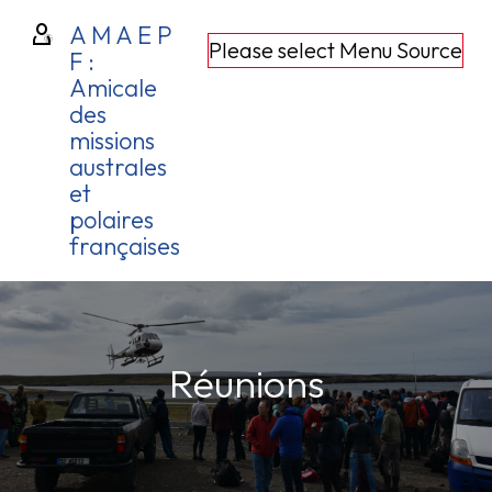
A M A E P
Please select Menu Source
F :
Amicale
des
missions
australes
et
polaires
françaises
Réunions