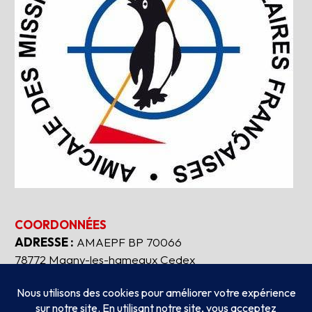
COORDONNÉES
ADRESSE :
AMAEPF BP 70066
78772 Magny-les-hameaux Cedex