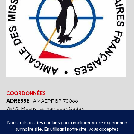
COORDONNÉES
ADRESSE :
AMAEPF BP 70066
78772 Magny-les-hameaux Cedex