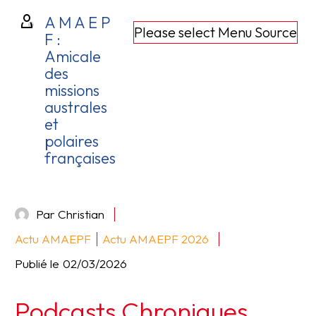
A M A E P
Please select Menu Source
F :
Amicale
des
missions
australes
et
polaires
françaises
Par Christian
Actu AMAEPF
Actu AMAEPF 2026
Publié le
02/03/2026
Podcasts Chroniques