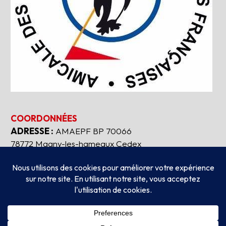
COORDONNÉES
ADRESSE :
AMAEPF BP 70066
78772 Magny-les-hameaux Cedex
Tous droits réservés
2026
AMAEPF.
-
Mentions
légales
Création
AUBEAUFIXE.FR