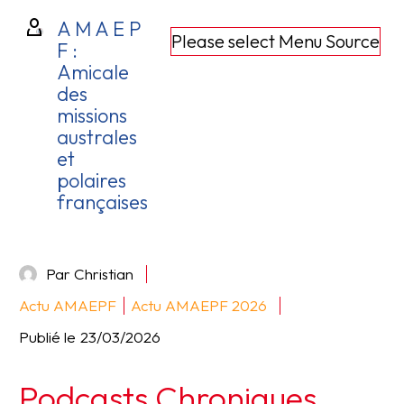
A M A E P
Please select Menu Source
F :
Amicale
des
missions
australes
et
polaires
françaises
Par Christian
Actu AMAEPF
Actu AMAEPF 2026
Publié le
23/03/2026
Podcasts Chroniques