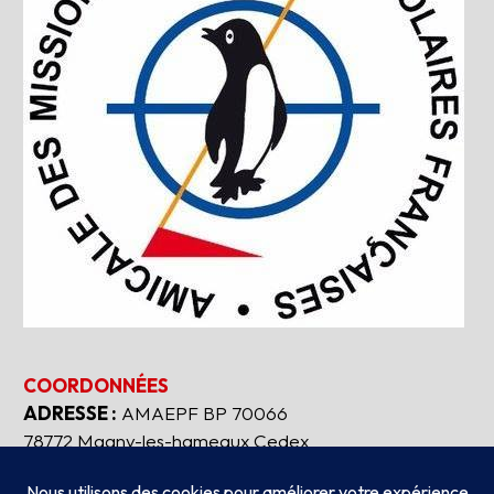
COORDONNÉES
ADRESSE :
AMAEPF BP 70066
78772 Magny-les-hameaux Cedex