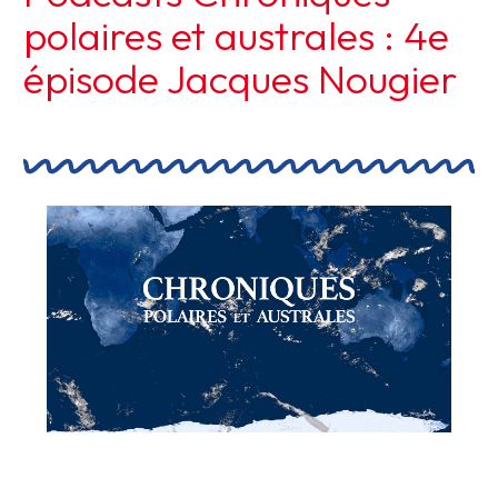
polaires et australes : 4e
épisode Jacques Nougier