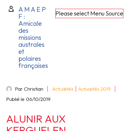
A M A E P
Please select Menu Source
F :
Amicale
des
missions
australes
et
polaires
françaises
Par Christian
Actualités
Actualités 2019
Publié le
06/10/2019
ALUNIR AUX
KERGUELEN