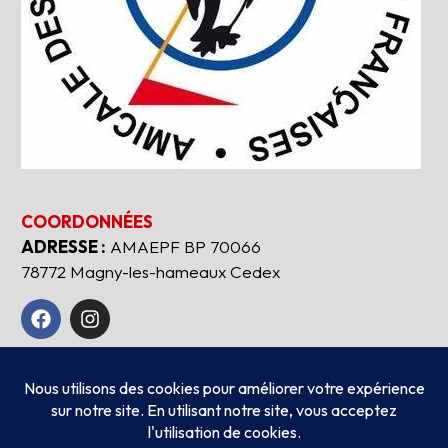
COORDONNÉES
ADRESSE :
AMAEPF BP 70066
78772 Magny-les-hameaux Cedex
Tous droits réservés
2026
AMAEPF.
-
Mentions
légales
Création
AUBEAUFIXE.FR