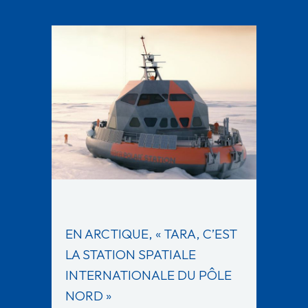
EN ARCTIQUE, « TARA, C’EST
LA STATION SPATIALE
INTERNATIONALE DU PÔLE
NORD »