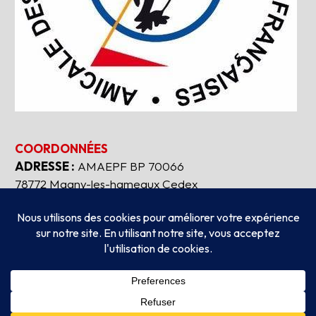
COORDONNÉES
ADRESSE :
AMAEPF BP 70066
78772 Magny-les-hameaux Cedex
Tous droits réservés
2026
AMAEPF.
-
Mentions
légales
Création
AUBEAUFIXE.FR