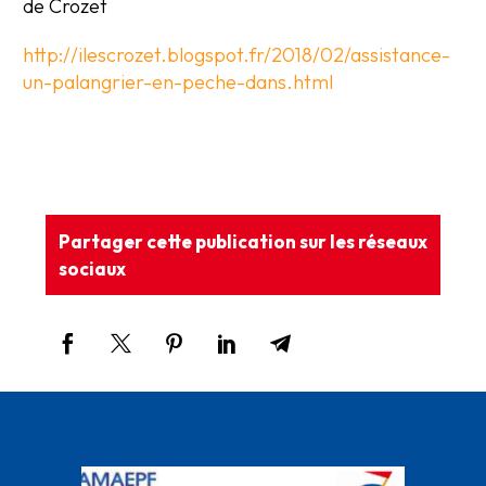
de Crozet
http://ilescrozet.blogspot.fr/2018/02/assistance-
un-palangrier-en-peche-dans.html
Partager cette publication sur les réseaux
sociaux