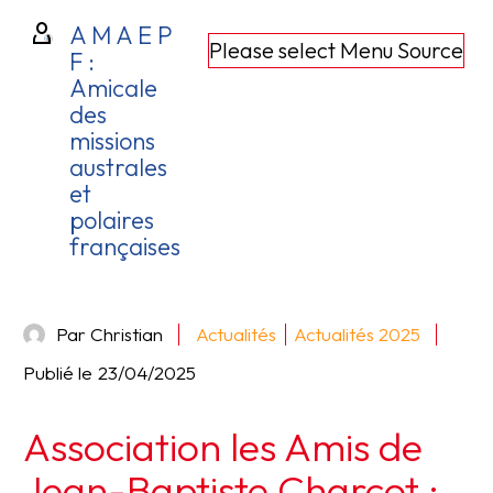
A M A E P
Please select Menu Source
F :
Amicale
des
missions
australes
et
polaires
françaises
Par Christian
Actualités
Actualités 2025
Publié le
23/04/2025
Association les Amis de
Jean-Baptiste Charcot :