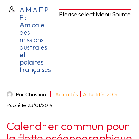
A M A E P
Please select Menu Source
F :
Amicale
des
missions
australes
et
polaires
françaises
Par Christian
Actualités
Actualités 2019
Publié le
23/01/2019
Calendrier commun pour
la flotte océanographique