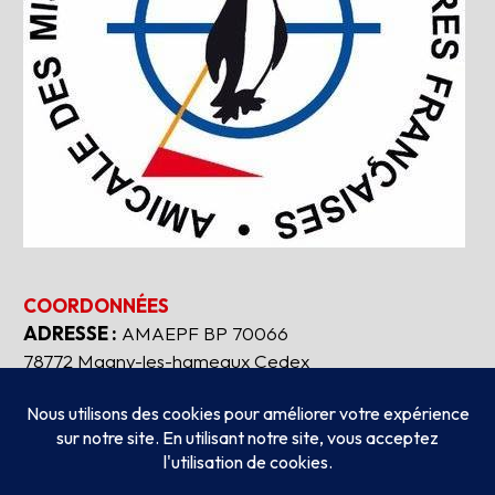
COORDONNÉES
ADRESSE :
AMAEPF BP 70066
78772 Magny-les-hameaux Cedex
Tous droits réservés
2026
AMAEPF.
-
Mentions