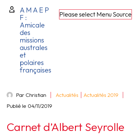
A M A E P
Please select Menu Source
F :
Amicale
des
missions
australes
et
polaires
françaises
Par Christian
Actualités
Actualités 2019
Publié le
04/11/2019
Carnet d’Albert Seyrolle