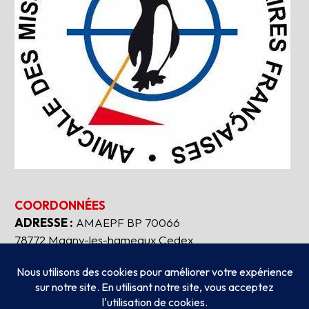
COORDONNÉES
ADRESSE :
AMAEPF BP 70066
78772 Magny-les-hameaux Cedex