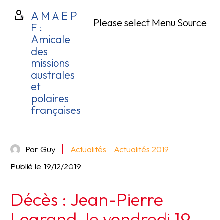
A M A E P
Please select Menu Source
F :
Amicale
des
missions
australes
et
polaires
françaises
Par Guy
Actualités
Actualités 2019
Publié le
19/12/2019
Décès : Jean-Pierre
Legrand, le vendredi 19