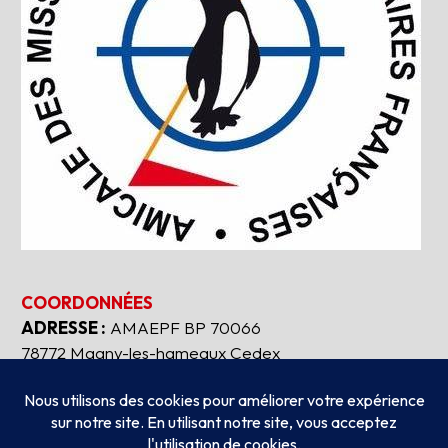
COORDONNÉES
ADRESSE :
AMAEPF BP 70066
78772 Magny-les-hameaux Cedex