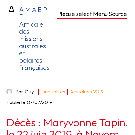
A M A E P
Please select Menu Source
F :
Amicale
des
missions
australes
et
polaires
françaises
Par Guy
Actualités
Actualités 2019
Publié le
07/07/2019
Décès : Maryvonne Tapin,
le 22 juin 2019, à Nevers