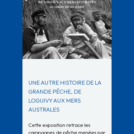
UNE AUTRE HISTOIRE DE LA
GRANDE PÊCHE, DE
LOGUIVY AUX MERS
AUSTRALES
Cette exposition retrace les
campagnes de pêche menées par