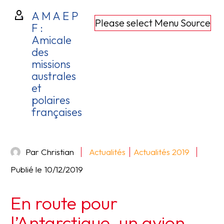
A M A E P
Please select Menu Source
F :
Amicale
des
missions
australes
et
polaires
françaises
Par Christian
Actualités
Actualités 2019
Publié le
10/12/2019
En route pour
l’Antarctique, un avion