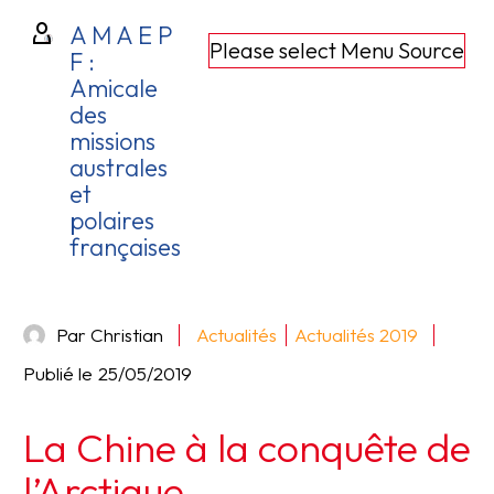
A M A E P
Please select Menu Source
F :
Amicale
des
missions
australes
et
polaires
françaises
Par Christian
Actualités
Actualités 2019
Publié le
25/05/2019
La Chine à la conquête de
l’Arctique