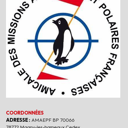
COORDONNÉES
ADRESSE :
AMAEPF BP 70066
78772 Magny-les-hameaux Cedex