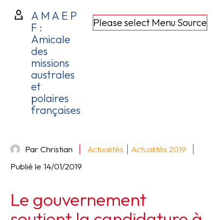
A M A E P
Please select Menu Source
F :
Amicale
des
missions
australes
et
polaires
françaises
Par Christian
Actualités
Actualités 2019
Publié le
14/01/2019
Le gouvernement
soutient la candidature à