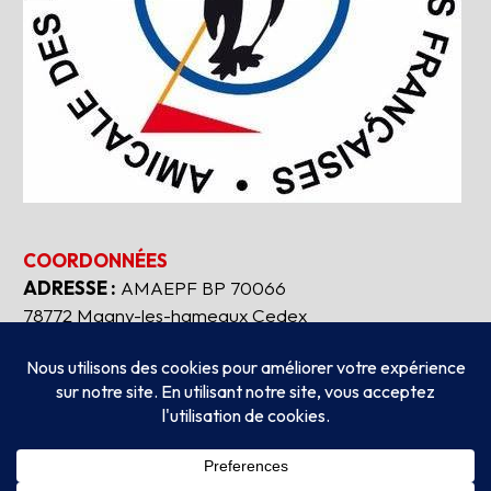
COORDONNÉES
ADRESSE :
AMAEPF BP 70066
78772 Magny-les-hameaux Cedex
Tous droits réservés
2026
AMAEPF.
-
Mentions
légales
Création
AUBEAUFIXE.FR