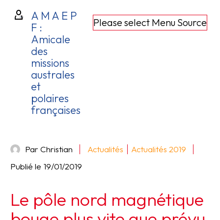
A M A E P
Please select Menu Source
F :
Amicale
des
missions
australes
et
polaires
françaises
Par Christian
Actualités
Actualités 2019
Publié le
19/01/2019
Le pôle nord magnétique
bouge plus vite que prévu