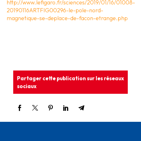
http://www.lefigaro.fr/sciences/2019/01/16/01008-
20190116ARTFIG00296-le-pole-nord-
magnetique-se-deplace-de-facon-etrange.php
Partager cette publication sur les réseaux
sociaux