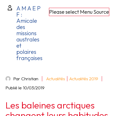
A M A E P
Please select Menu Source
F :
Amicale
des
missions
australes
et
polaires
françaises
Par Christian
Actualités
Actualités 2019
Publié le
10/03/2019
Les baleines arctiques
changent leurs habitudes