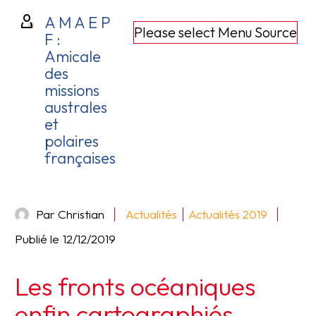
A M A E P
Please select Menu Source
F :
Amicale
des
missions
australes
et
polaires
françaises
Par Christian
Actualités
Actualités 2019
Publié le
12/12/2019
Les fronts océaniques
enfin cartographiés