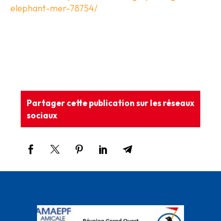
elephant-mer-78754/
Partager cette publication sur les réseaux
sociaux