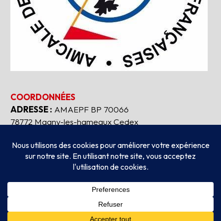
COORDONNÉES
ADRESSE :
AMAEPF BP 70066
78772 Magny-les-hameaux Cedex
Tous droits réservés
2026
AMAEPF.
-
Mentions
légales
Création
AUBEAUFIXE.FR