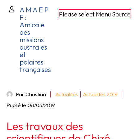
A M A E P
Please select Menu Source
F :
Amicale
des
missions
australes
et
polaires
françaises
Par Christian
Actualités
Actualités 2019
Publié le
08/05/2019
Les travaux des
scientifiques de Chizé