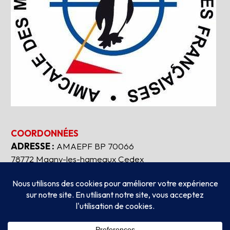
COORDONNÉES
ADRESSE :
AMAEPF BP 70066
78772 Magny-les-hameaux Cedex
Tous droits réservés
2026
AMAEPF.
-
Mentions
légales
Création
AUBEAUFIXE.FR