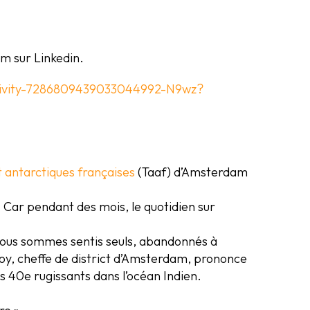
am sur Linkedin.
activity-7286809439033044992-N9wz?
t antarctiques françaises
(Taaf) d’Amsterdam
. Car pendant des mois, le quotidien sur
e nous sommes sentis seuls, abandonnés à
oy, cheffe de district d’Amsterdam, prononce
s 40e rugissants dans l’océan Indien.