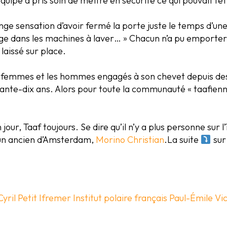
uipe a pris soin de mettre en sécurité ce qui pouvait l’êt
 sensation d’avoir fermé la porte juste le temps d’une ba
nge dans les machines à laver… » Chacun n’a pu emporter 
 laissé sur place.
 femmes et les hommes engagés à son chevet depuis des a
oixante-dix ans. Alors pour toute la communauté « taafien
 jour, Taaf toujours. Se dire qu’il n’y a plus personne sur 
e un ancien d’Amsterdam,
Morino Christian
.La suite
su
Cyril Petit
Ifremer
Institut polaire français Paul-Émile Vi