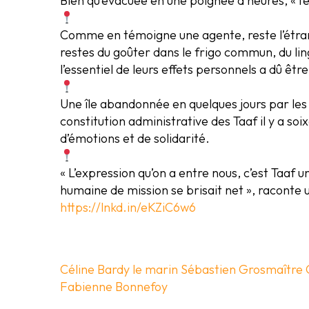
Bien qu’évacuée en une poignée d’heures, « l’éq
Comme en témoigne une agente, reste l’étrange
restes du goûter dans le frigo commun, du li
l’essentiel de leurs effets personnels a dû être
Une île abandonnée en quelques jours par les
constitution administrative des Taaf il y a s
d’émotions et de solidarité.
« L’expression qu’on a entre nous, c’est Taaf un
humaine de mission se brisait net », racont
https://lnkd.in/eKZiC6w6
Céline Bardy
le marin
Sébastien Grosmaître
Fabienne Bonnefoy