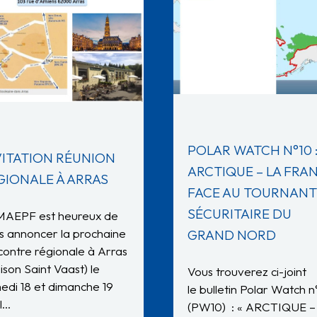
POLAR WATCH N°10 
VITATION RÉUNION
ARCTIQUE – LA FRA
GIONALE À ARRAS
FACE AU TOURNANT
SÉCURITAIRE DU
MAEPF est heureux de
s annoncer la prochaine
GRAND NORD
contre régionale à Arras
ison Saint Vaast) le
Vous trouverez ci-joint
edi 18 et dimanche 19
le bulletin Polar Watch n
il…
(PW10) : « ARCTIQUE –