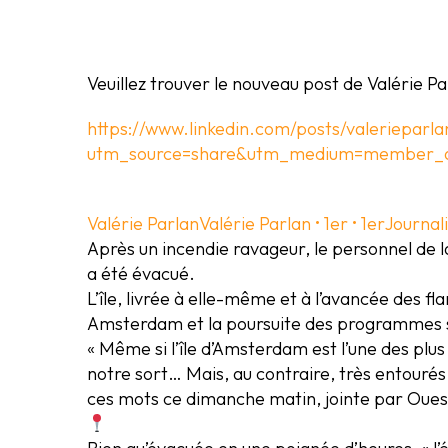
Veuillez trouver le nouveau post de Valérie P
https://www.linkedin.com/posts/valeriepa
utm_source=share&utm_medium=member_a
Valérie Parlan
Valérie Parlan
• 1er
• 1er
Journal
Après un incendie ravageur, le personnel de l
a été évacué.
L’île, livrée à elle-même et à l’avancée des 
Amsterdam et la poursuite des programmes s
« Même si l’île d’Amsterdam est l’une des plu
notre sort… Mais, au contraire, très entour
ces mots ce dimanche matin, jointe par Ouest