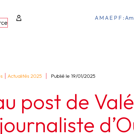
A M A E P F : Am
rce
és
Actualités 2025
Publié le
19/01/2025
u post de Valé
journaliste d’