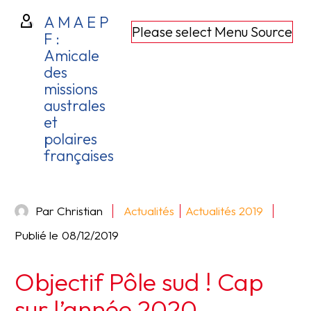
A M A E P
Please select Menu Source
F :
Amicale
des
missions
australes
et
polaires
françaises
Par Christian
Actualités
Actualités 2019
Publié le
08/12/2019
Objectif Pôle sud ! Cap
sur l’année 2020