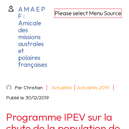
A M A E P
Please select Menu Source
F :
Amicale
des
missions
australes
et
polaires
françaises
Par Christian
Actualités
Actualités 2019
Publié le
30/12/2019
Programme IPEV sur la
chute de la population de