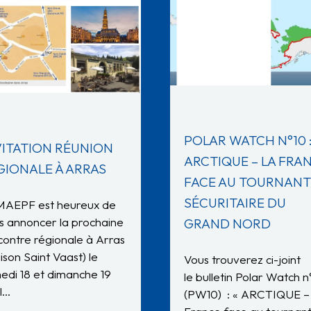
POLAR WATCH N°10 
VITATION RÉUNION
ARCTIQUE – LA FRA
GIONALE À ARRAS
FACE AU TOURNANT
SÉCURITAIRE DU
MAEPF est heureux de
s annoncer la prochaine
GRAND NORD
contre régionale à Arras
ison Saint Vaast) le
Vous trouverez ci-joint
edi 18 et dimanche 19
le bulletin Polar Watch n
il…
(PW10) : « ARCTIQUE –