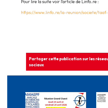
Pour lire la suite voir l’article de Linfo.re :
https://www.linfo.re/la-reunion/societe/ta
Partager cette publication sur les résea
sociaux