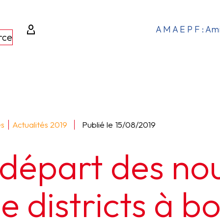
A M A E P F : Am
rce
és
Actualités 2019
Publié le
15/08/2019
 départ des no
e districts à b