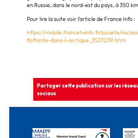
en Russie, dans le nord-est du pays, à 350 km
Pour lire la suite voir l’article de France Info :
https://mobile.francetvinfo.fr/societe/nucl
flottante-dans-l-arctique_3527039.html
Partager cette publication sur les résea
sociaux