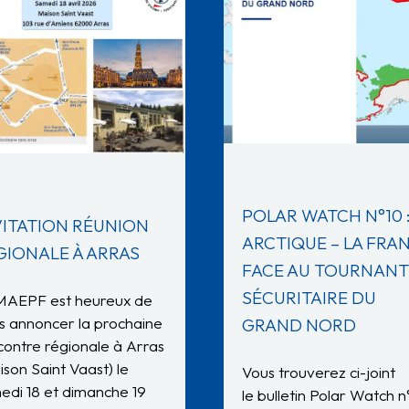
POLAR WATCH N°10 
VITATION RÉUNION
ARCTIQUE – LA FRA
GIONALE À ARRAS
FACE AU TOURNANT
SÉCURITAIRE DU
MAEPF est heureux de
s annoncer la prochaine
GRAND NORD
contre régionale à Arras
ison Saint Vaast) le
Vous trouverez ci-joint
edi 18 et dimanche 19
le bulletin Polar Watch n