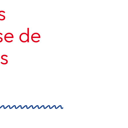
s
se de
s