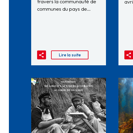
travers la communauté de
avr
communes du pays de…
Lire la suite