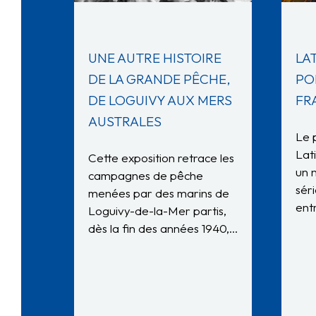
LAT
UNE AUTRE HISTOIRE
PO
DE LA GRANDE PÊCHE,
FR
DE LOGUIVY AUX MERS
AUSTRALES
Le 
Lat
Cette exposition retrace les
un 
campagnes de pêche
sér
menées par des marins de
ent
Loguivy-de-la-Mer partis,
dès la fin des années 1940,…