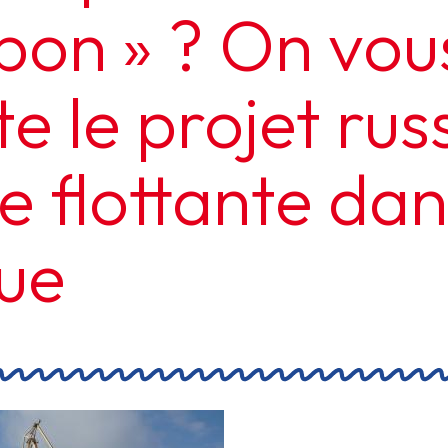
bon » ? On vou
e le projet rus
e flottante dan
que