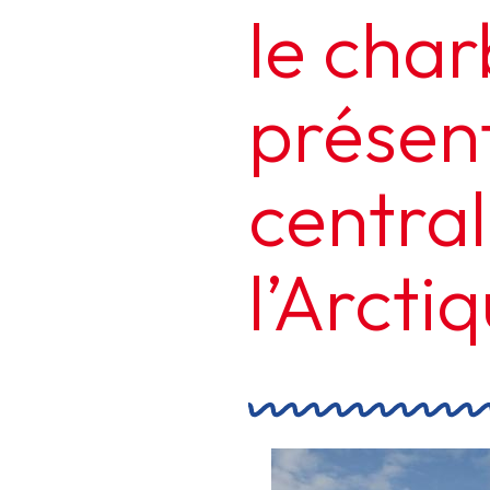
le char
présent
central
l’Arcti