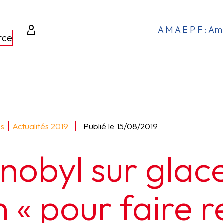
A M A E P F : Am
rce
és
Actualités 2019
Publié le
15/08/2019
nobyl sur glace
n « pour faire r