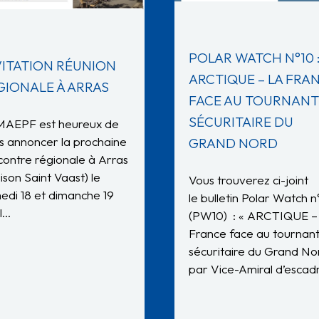
POLAR WATCH N°10 
VITATION RÉUNION
ARCTIQUE – LA FRA
GIONALE À ARRAS
FACE AU TOURNANT
SÉCURITAIRE DU
MAEPF est heureux de
s annoncer la prochaine
GRAND NORD
contre régionale à Arras
ison Saint Vaast) le
Vous trouverez ci-joint
edi 18 et dimanche 19
le bulletin Polar Watch n
il…
(PW10) : « ARCTIQUE –
France face au tournan
sécuritaire du Grand No
par Vice-Amiral d’esca