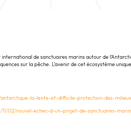
international de sanctuaires marins autour de l’Antarctiq
équences sur la pêche. L’avenir de cet écosystème uniq
antarctique-la-lente-et-difficile-protection-des-milieu
19/11/02/nouvel-echec-d-un-projet-de-sanctuaires-mar