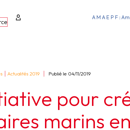
A M A E P F : Am
rce
és
Actualités 2019
Publié le
04/11/2019
tiative pour cr
aires marins e