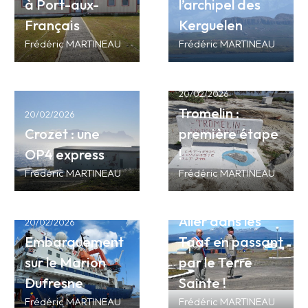
à Port-aux-
l’archipel des
Français
Kerguelen
Frédéric MARTINEAU
Frédéric MARTINEAU
20/02/2026
Tromelin :
20/02/2026
Crozet : une
première étape
OP4 express
!
Frédéric MARTINEAU
Frédéric MARTINEAU
20/02/2026
Aller dans les
20/02/2026
Embarquement
Taaf en passant
sur le Marion
par le Terre
Dufresne
Sainte !
Frédéric MARTINEAU
Frédéric MARTINEAU