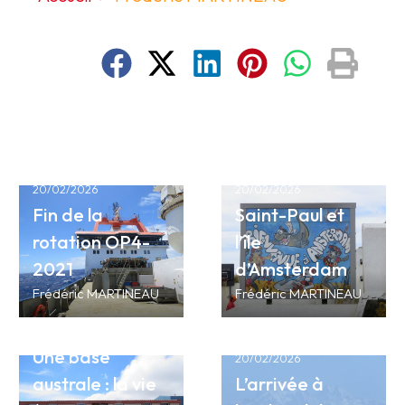
20/02/2026
20/02/2026
Fin de la
Saint-Paul et
rotation OP4-
l’île
2021
d’Amsterdam
Frédéric MARTINEAU
Frédéric MARTINEAU
20/02/2026
Une base
20/02/2026
australe : la vie
L’arrivée à