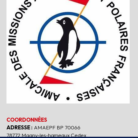
COORDONNÉES
ADRESSE :
AMAEPF BP 70066
78772 Magny-les-hameaux Cedex