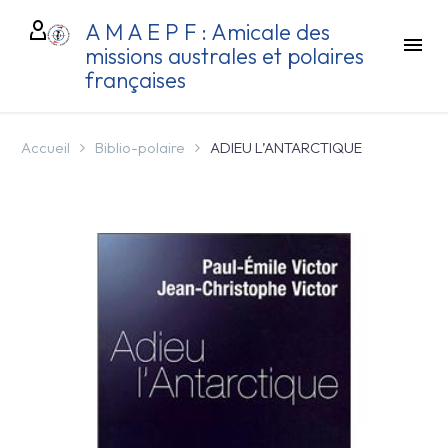
A M A E P F : Amicale des
missions australes et polaires
françaises
Accueil
Biblio-polaire
ADIEU L’ANTARCTIQUE