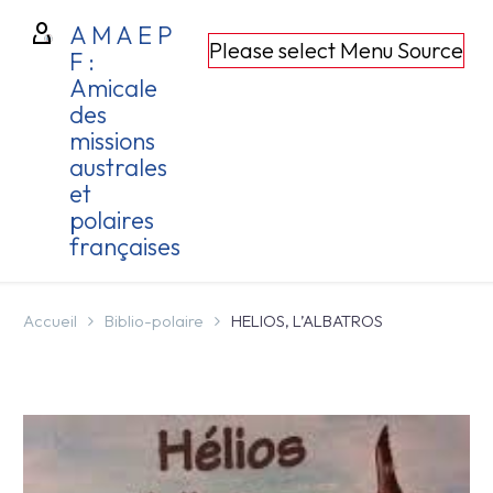
A M A E P
Please select Menu Source
F :
Amicale
des
missions
australes
et
polaires
françaises
Accueil
Biblio-polaire
HELIOS, L’ALBATROS