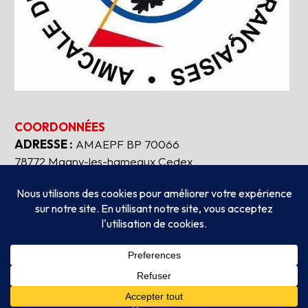
COORDONNÉES
ADRESSE :
AMAEPF BP 70066
78772 Magny-les-hameaux Cedex
Tous droits réservés
2026
AMAEPF.
-
Mentions
légales
Création
AUBEAUFIXE.FR