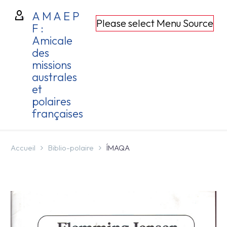
A M A E P
Please select Menu Source
F :
Amicale
des
missions
australes
et
polaires
françaises
Accueil
Biblio-polaire
ÍMAQA