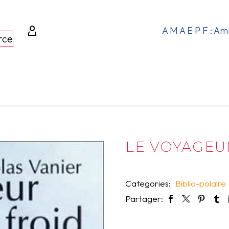
A M A E P F : Am
rce
LE VOYAGEU
Categories:
Biblio-polaire
Partager: