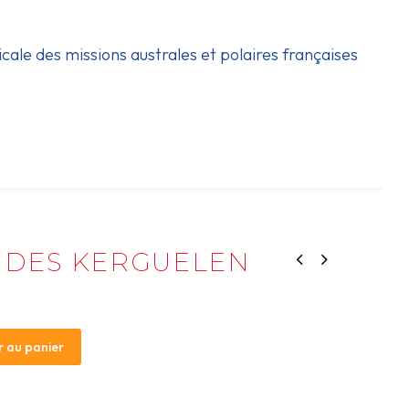
icale des missions australes et polaires françaises
 DES KERGUELEN
r au panier