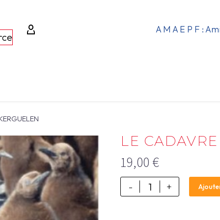
A M A E P F : Am
rce
 KERGUELEN
LE CADAVRE
19,00
€
-
+
Ajoute