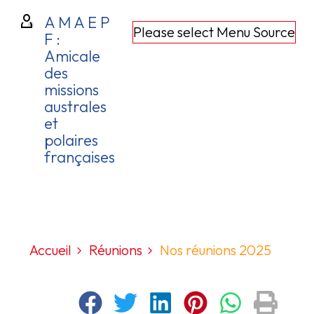
A M A E P
Please select Menu Source
F :
Amicale
des
missions
australes
et
polaires
françaises
Accueil
Réunions
Nos réunions 2025