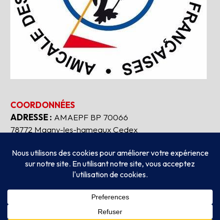
COORDONNÉES
ADRESSE :
AMAEPF BP 70066
78772 Magny-les-hameaux Cedex
Tous droits réservés
2026
AMAEPF.
-
Mentions
légales
Création
AUBEAUFIXE.FR