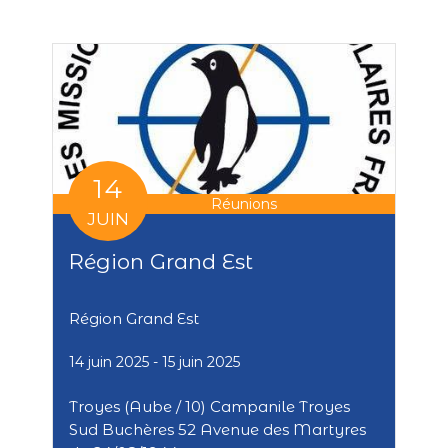
14
Réunions
JUIN
Région Grand Est
Région Grand Est
14 juin 2025
- 15 juin 2025
Troyes (Aube / 10) Campanile Troyes
Sud Buchères 52 Avenue des Martyres