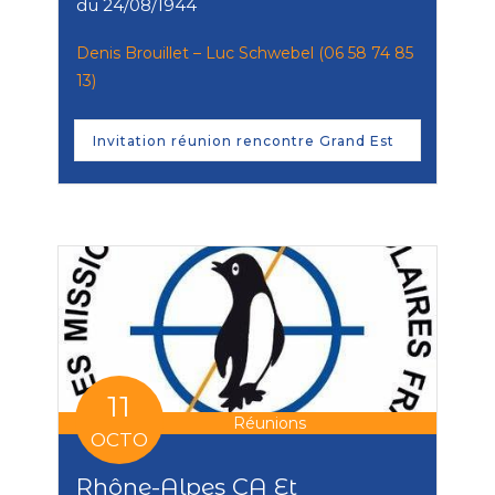
du 24/08/1944
Denis Brouillet – Luc Schwebel (06 58 74 85
13)
Invitation réunion rencontre Grand Est
11
Réunions
OCTO
Rhône-Alpes CA Et